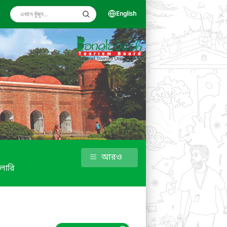
English
আরও
ালারি