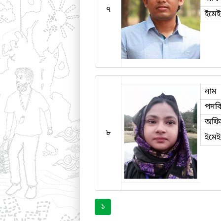
৭
ইমে
নাম
পদব
অফি
৮
ইমে
১