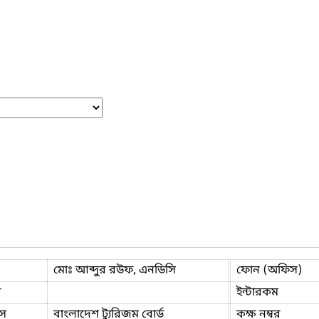
মোঃ আব্দুর রউফ, এনডিসি
ফোন (অফিস)
ি
ইন্টারকম
স
বাংলাদেশ ট্যুরিজম বোর্ড
কক্ষ নম্বর