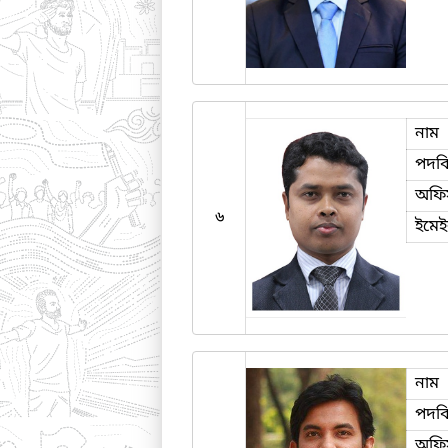
নাম
পদব
অফি
৬
ইমে
নাম
পদব
অফি