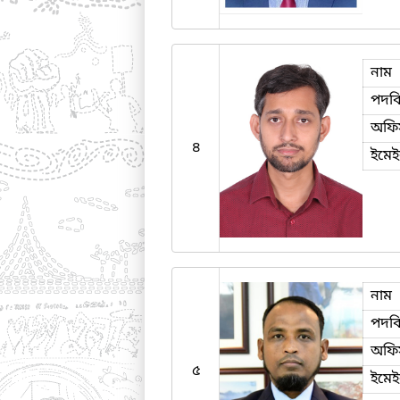
নাম
পদব
অফি
৪
ইমে
নাম
পদব
অফি
৫
ইমে