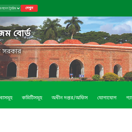
দেখুন
িজম বোর্ড
েশ সরকার
বাসমূহ
কমিটিসমূহ
অধীন দপ্তর/অফিস
যোগাযোগ
গ্য