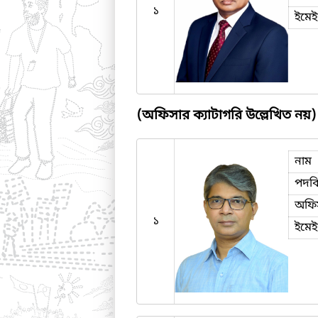
১
ইমে
(অফিসার ক্যাটাগরি উল্লেখিত নয়)
নাম
পদব
অফি
১
ইমে