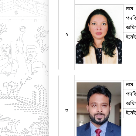
নাম
পদব
অফি
২
ইমে
নাম
পদব
অফি
৩
ইমে