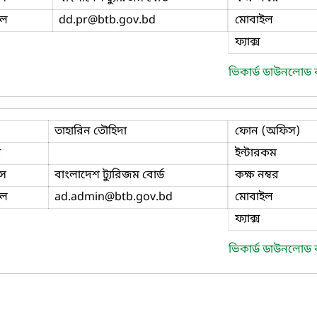
ইল
dd.pr
@btb.gov.bd
মোবাইল
ফ্যাক্স
ভিকার্ড ডাউনলোড
তাহারিন তৌহিদা
ফোন (অফিস)
ি
ইন্টারকম
স
বাংলাদেশ ট্যুরিজম বোর্ড
কক্ষ নম্বর
ইল
ad.admin
@btb.gov.bd
মোবাইল
ফ্যাক্স
ভিকার্ড ডাউনলোড