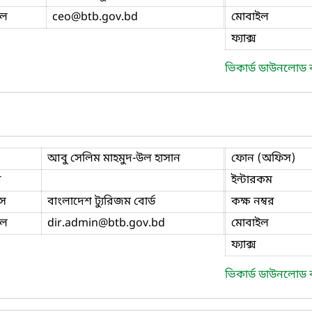
ইল
ceo
@btb.gov.bd
মোবাইল
ফ্যাক্স
ভিকার্ড ডাউনলোড
আবু সেলিম মাহমুদ-উল হাসান
ফোন (অফিস)
ি
ইন্টারকম
স
বাংলাদেশ ট্যুরিজম বোর্ড
কক্ষ নম্বর
ইল
dir.admin
@btb.gov.bd
মোবাইল
ফ্যাক্স
ভিকার্ড ডাউনলোড