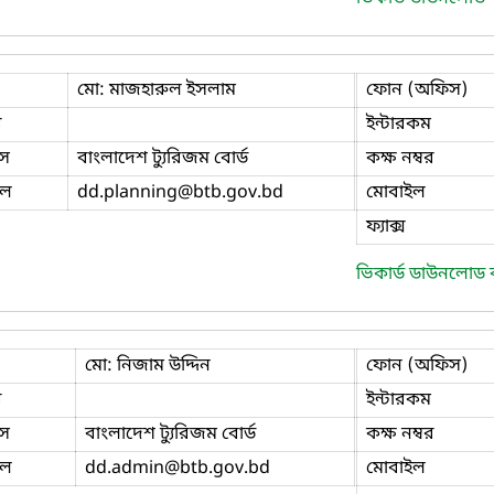
মো: মাজহারুল ইসলাম
ফোন (অফিস)
ি
ইন্টারকম
স
বাংলাদেশ ট্যুরিজম বোর্ড
কক্ষ নম্বর
ইল
dd.planning
@btb.gov.bd
মোবাইল
ফ্যাক্স
ভিকার্ড ডাউনলোড
মো: নিজাম উদ্দিন
ফোন (অফিস)
ি
ইন্টারকম
স
বাংলাদেশ ট্যুরিজম বোর্ড
কক্ষ নম্বর
ইল
dd.admin
@btb.gov.bd
মোবাইল